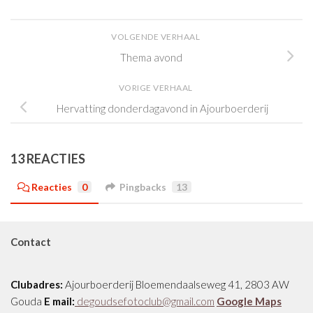
VOLGENDE VERHAAL
Thema avond
VORIGE VERHAAL
Hervatting donderdagavond in Ajourboerderij
13 REACTIES
Reacties
0
Pingbacks
13
Contact
Clubadres:
Ajourboerderij Bloemendaalseweg 41, 2803 AW
Gouda
E mail:
degoudsefotoclub@gmail.com
Google Maps