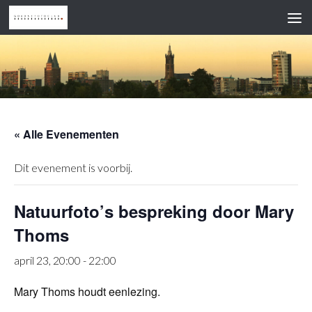
Doorgaan naar inhoud
« Alle Evenementen
Dit evenement is voorbij.
Natuurfoto’s bespreking door Mary
Thoms
april 23, 20:00
-
22:00
Mary Thoms houdt eenlezing.