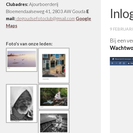
Clubadres:
Ajourboerderij
Inlo
Bloemendaalseweg 41, 2803 AW Gouda
E
mail:
degoudsefotoclub@gmail.com
Google
Maps
9 FEBRUARI
Bij een v
Foto's van onze leden:
Wachtwo