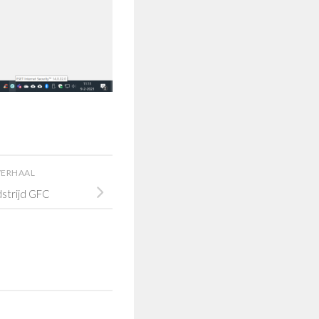
VERHAAL
strijd GFC