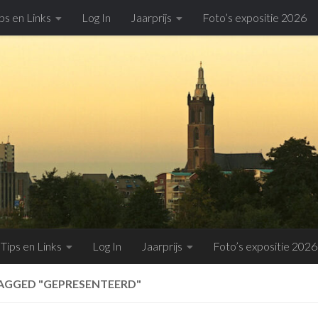
ps en Links
Log In
Jaarprijs
Foto’s expositie 2026
Tips en Links
Log In
Jaarprijs
Foto’s expositie 2026
AGGED "GEPRESENTEERD"