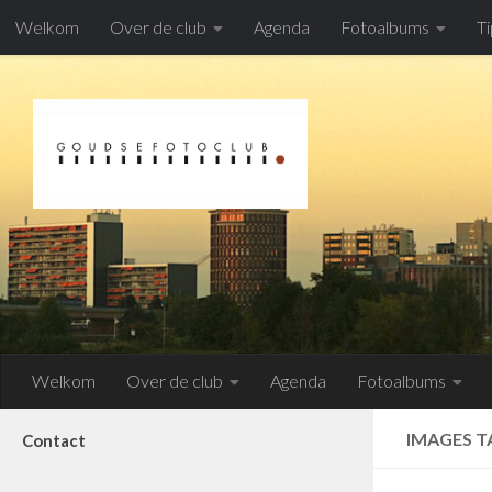
Welkom
Over de club
Agenda
Fotoalbums
Ti
Doorgaan naar inhoud
Welkom
Over de club
Agenda
Fotoalbums
IMAGES T
Contact