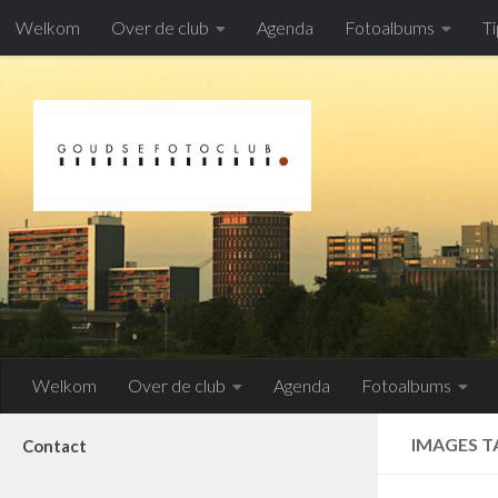
Welkom
Over de club
Agenda
Fotoalbums
Ti
Doorgaan naar inhoud
Welkom
Over de club
Agenda
Fotoalbums
IMAGES T
Contact