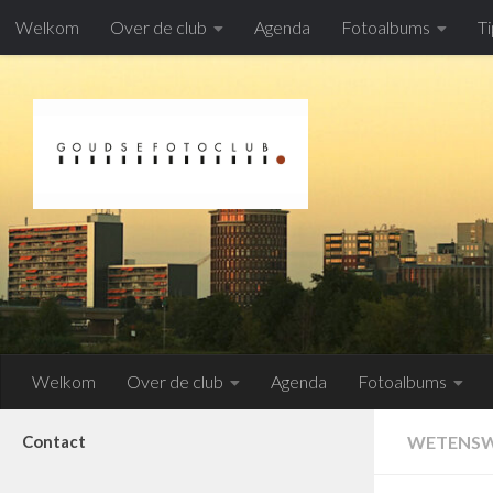
Welkom
Over de club
Agenda
Fotoalbums
Ti
Doorgaan naar inhoud
Welkom
Over de club
Agenda
Fotoalbums
Contact
WETENSW