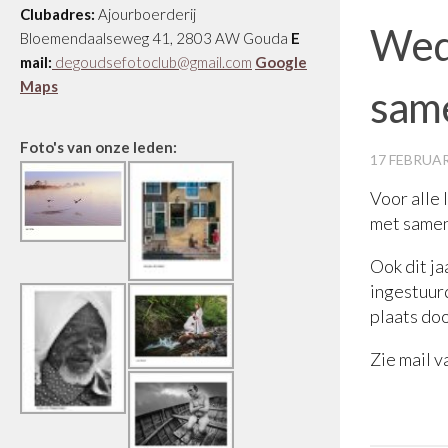
Clubadres:
Ajourboerderij
Weds
Bloemendaalseweg 41, 2803 AW Gouda
E
mail:
degoudsefotoclub@gmail.com
Google
Maps
sam
Foto's van onze leden:
17 FEBRUAR
Voor alle 
met same
Ook dit ja
ingestuur
plaats doo
Zie mail v