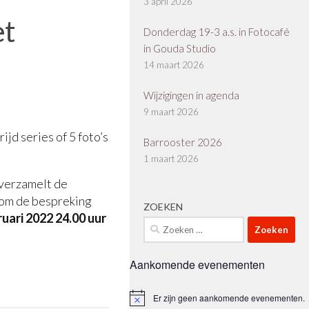
3 april 2026
et
Donderdag 19-3 a.s. in Fotocafé
in Gouda Studio
14 maart 2026
Wijzigingen in agenda
9 maart 2026
ijd series of 5 foto’s
Barrooster 2026
1 maart 2026
 verzamelt de
oom de bespreking
ZOEKEN
uari 2022 24.00 uur
Zoeken
naar:
Aankomende evenementen
Er zijn geen aankomende evenementen.
Bericht